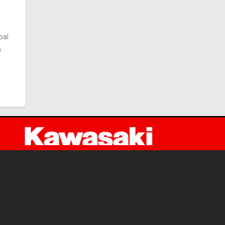
bal
ง