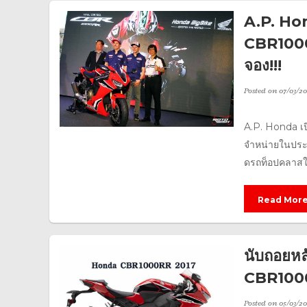
A.P. Hon
CBR1000
จอง!!!
Posted on
07/03/20
A.P. Honda เ
จำหน่ายในประ
ดรถท็อปคลาสในคร
Read Mor
นับถอยหล
CBR1000
Posted on
05/03/20