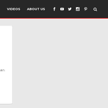
S
VIDEOS
ABOUT US
าคา