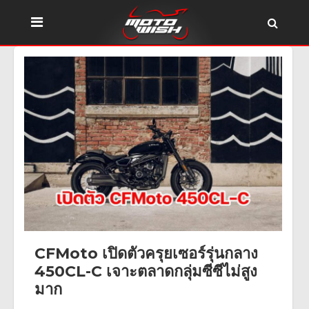
CFMoto เปิดตัวครุยเซอร์รุ่นกลาง
450CL-C เจาะตลาดกลุ่มซีซีไม่สูง
มาก