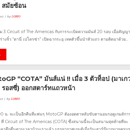
 สมัยซ้อน
017
by
LOMO
3 Circuit of The Americas กับการระเบิดความมันส์ 20 รอบ เมื่อสัญ
ร่างจิ๋ว “ดานี่ เปโดรซ่า” เปิดฉากระอุ เทคตัวขึ้นนำหัวแถว ตามติดมาด้วย...
e
toGP “COTA” มันส์แน่ !! เมื่อ 3 ตัวท็อป (มาเก
, รอสซี่) ออกสตาร์ทแถวหน้า
17
by
LOMO
.00 น. จะเป็นอีกคืนที่แฟนๆ MotoGP ต้องอดตาหลับขับตานอนรอดูเกมส์กา
์ ที่ Circuit of The Americas (COTA) ซึ่งสนามนี้จะเป็นสนามสุดท้ายที่จะ
วลาดึกดื่นตามเวลาบ้านเราแล้ว บรรยากาศเกมส์เมื่อวันเสาร์มีมากมายครบรส