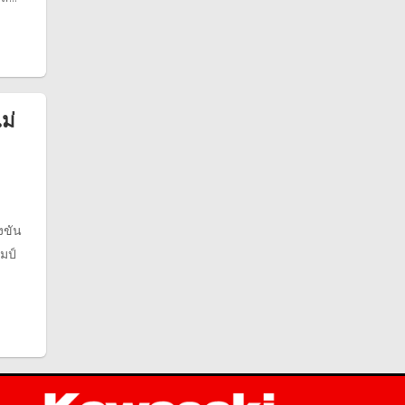
ม่
งขัน
มป์