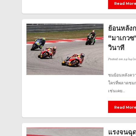
Read Mor
ย้อนหลั
“มาเกวซ”
วินาที
Posted on
24/04/2
ชมย้อนหลังควา
ใครที่พลาดชมก
เช่นเคย...
Read Mor
แรงจนฉุดไ