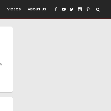
S
VIDEOS
ABOUT US
าก