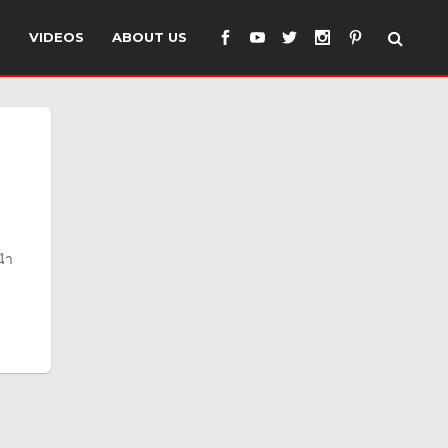
S
VIDEOS
ABOUT US
 นำ