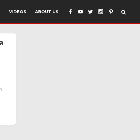
S
VIDEOS
ABOUT US
็ค
ำ