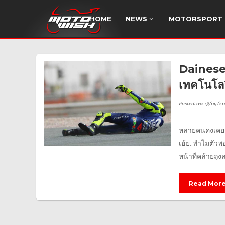
HOME
NEWS
MOTORSPORT
Dainese 
เทคโนโลย
Posted on
18/09/20
หลายคนคงเคยดูก
เฮ้ย..ทำไมตัวพ
หน้าที่คล้ายถุง
Read Mor