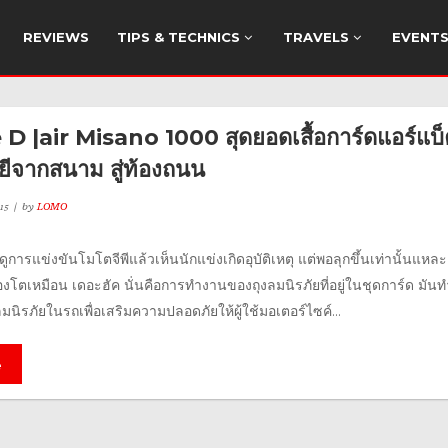
REVIEWS
TIPS & TECHNICS
TRAVELS
EVENT
D |air Misano 1000 สุดยอดเสื้อการ์ดแอร์แบ
ีจากสนาม สู่ท้องถนน
15
by
LOMO
ารแข่งขันโมโตจีพีแล้วเห็นนักแข่งเกิดอุบัติเหตุ แต่พอลุกขึ้นเท่านั้นแหละ
องโตเหมือน เดอะฮัค นั่นคือการทำงานของถุงลมนิรภัยที่อยู่ในชุดการ์ด มันท
ลมนิรภัยในรถเพื่อเสริมความปลอดภัยให้ผู้ใช้มอเตอร์ไซค์...
e