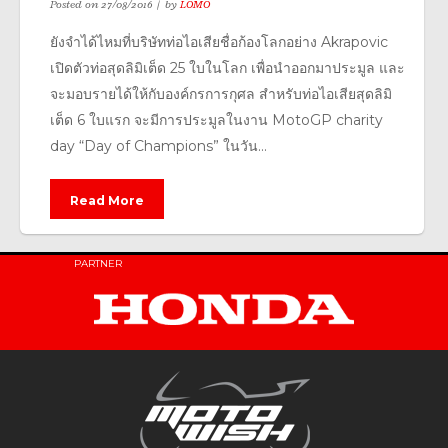
Posted on
27/08/2016
by
LOMO
ยังจำได้ไหมที่บริษัทท่อไอเสียชื่อก้องโลกอย่าง Akrapovic
เปิดตัวท่อสุดลิมิเต็ด 25 ใบในโลก เพื่อนำออกมาประมูล และ
จะมอบรายได้ให้กับองค์กรการกุศล สำหรับท่อไอเสียสุดลิมิ
เต็ด 6 ใบแรก จะมีการประมูลในงาน MotoGP charity
day “Day of Champions” ในวัน...
Read More
PARTNER