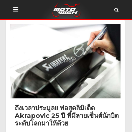
ถึงเวลาประมูล!! ท่อสุดลิมิเต็ด
Akrapovic 25 ปี ที่มีลายเซ็นต์นักบิด
ระดับโลกมาให้ด้วย