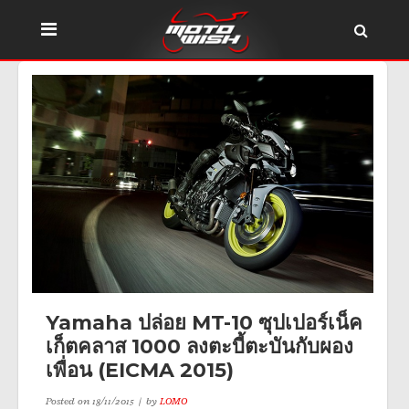
Yamaha ปล่อย MT-10 ซุปเปอร์เน็ค
เก็ตคลาส 1000 ลงตะบี้ตะบันกับผอง
เพื่อน (EICMA 2015)
Posted on
18/11/2015
by
LOMO