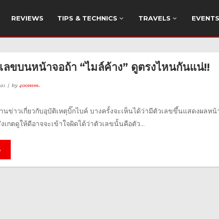
REVIEWS
TIPS & TECHNICS
TRAVELS
EVENT
ัวเลขบนหน้าจอถ้า “ไมล์ค้าง” ดูตรงไหนกันแน่!!
21
by
400mm.
อ่านข่าวเกี่ยวกับอุบัติเหตุบิ๊กไบค์ บางครั้งจะเห็นได้ว่ามีตัวเลขขึ้นแสดงผลหน
สังเกตดูให้ดีอาจจะเข้าใจผิดได้ว่าตัวเลขนั้นคือตัว...
e