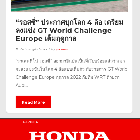
“รอสซี่” ประกาศบุกโลก 4 ล้อ เตรียม
ลงแข่ง GT World Challenge
Europe เต็มฤดูกาล
Posted on
13/01/2022
by
400mm.
“วาเลนติโน่ รอสซี่” ออกมายืนยันเป็นที่เรียบร้อยแล้วว่าเขา
จะลงแข่งขันในโลก 4 ล้อแบบเต็มตัว กับรายการ GT World
Challenge Europe ฤดูกาล 2022 กับทีม WRT ด้วยรถ
Audi...
Read More
PARTNER