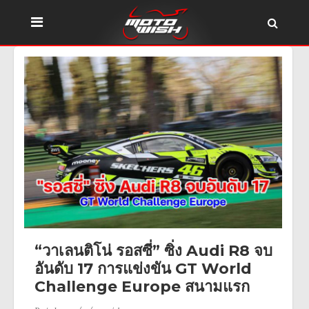
“วาเลนติโน่ รอสซี่” ซิ่ง Audi R8 จบ
อันดับ 17 การแข่งขัน GT World
Challenge Europe สนามแรก