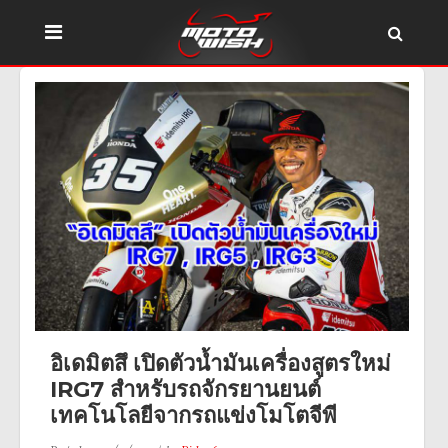
อิเดมิตสึ เปิดตัวน้ำมันเครื่องสูตรใหม่
IRG7 สำหรับรถจักรยานยนต์
เทคโนโลยีจากรถแข่งโมโตจีพี