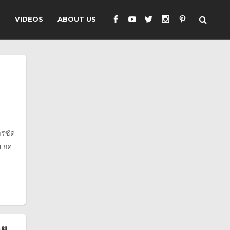
S
VIDEOS
ABOUT US
ารซัด
ย กด
าย