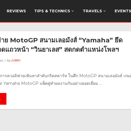
REVIEWS
TIPS & TECHNICS
TRAVELS
EVENT
ฟาย MotoGP สนามเลอมังส์ “Yamaha” ยึด
าดแถวหน้า “วินยาเลส” สดกดตำแหน่งโพลฯ
17
by
LOMO
การควอลิฟายเฟ้นหาลำดับกริดสตาร์ท ในศึก MotoGP สนามเลอมังส์ เกมส์น
tar Yamaha MotoGP แพ็คคู่ทำผลงานกันอย่างยอดเยี่ยม ...
e