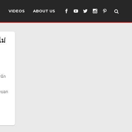
S
VIDEOS
ABOUT US
ม่
นัก
้วบอก