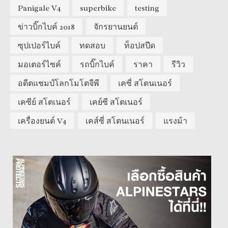
Panigale V4
superbike
testing
ข่าวบิ๊กไบค์ 2018
จักรยานยนต์
ซุปเปอร์ไบค์
ทดสอบ
ท็อปสปีด
มอเตอร์ไซค์
รถบิ๊กไบค์
ราคา
รีวิว
อดีตแชมป์โลกโมโตจีพี
เคซี่ สโตนเนอร์
เคซีย์ สโตเนอร์
เคย์ซี สโตเนอร์
เครื่องยนต์ V4
เคส์ซี่ สโตนเนอร์
แรงม้า