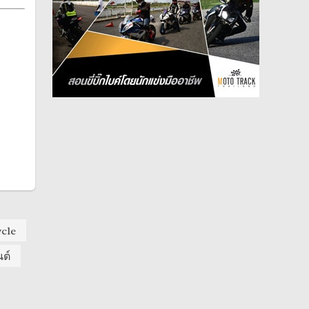
cle
ต์