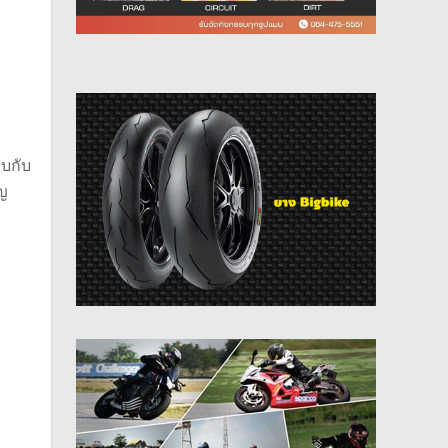
พบกับ
ิญ