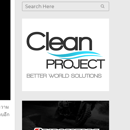
งความ
อบอีก