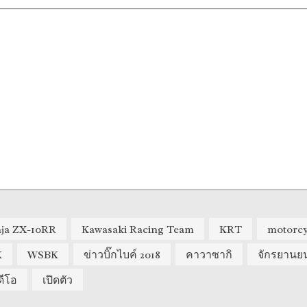
nja ZX-10RR
Kawasaki Racing Team
KRT
motorcy
K
WSBK
ข่าวบิ๊กไบค์ 2018
คาวาซากิ
จักรยานยน
ดีโอ
เปิดตัว