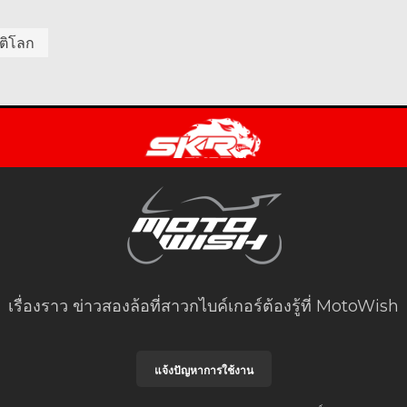
ิติโลก
เรื่องราว ข่าวสองล้อที่สาวกไบค์เกอร์ต้องรู้ที่ MotoWish
แจ้งปัญหาการใช้งาน