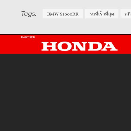
Tags:
BMW S1000RR
รถที่เร็วที่สุด
สถ
PARTNER