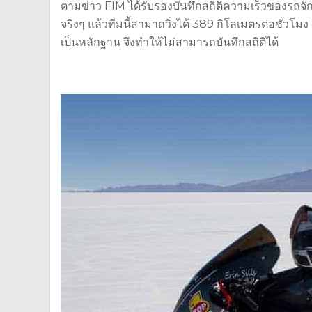
ตามข่าว FIM ได้รับรองบันทึกสถิติความเร็วของรถจัก
จริงๆ แล้วทีมนี้สามาถวิ่งได้ 389 กิโลเมตรต่อชั่วโมง แ
เป็นหลักฐาน จึงทำให้ไม่สามารถบันทึกสถิติได้