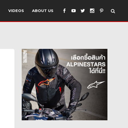
S
VIDEOS
ABOUT US