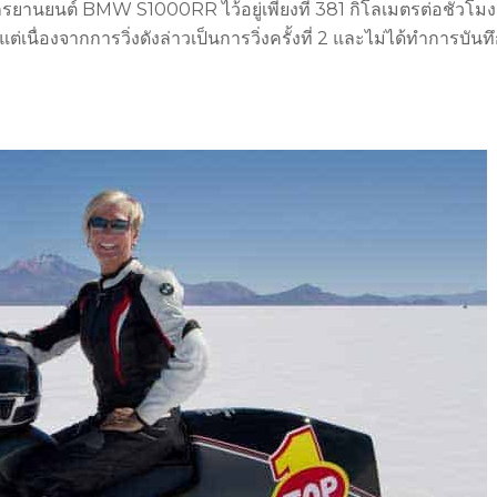
รยานยนต์ BMW S1000RR ไว้อยู่เพียงที่ 381 กิโลเมตรต่อชั่วโมง
ต่เนื่องจากการวิ่งดังล่าวเป็นการวิ่งครั้งที่ 2 และไม่ได้ทำการบันทึ