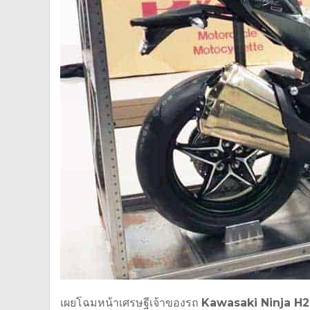
เผยโฉมหน้าเศรษฐีเจ้าของรถ
Kawasaki Ninja H