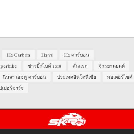
H2 Carbon
H2 vs
H2 คาร์บอน
uperbike
ข่าวบิ๊กไบค์ 2018
คันแรก
จักรยานยนต์
นินจา เอชทู คาร์บอน
ประเทศอินโดนีเซีย
มอเตอร์ไซค์
ปเปอร์ชาร์จ