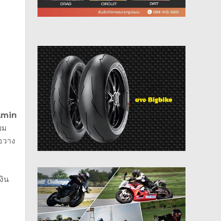
Amin
ยม
่อวาง
งิน