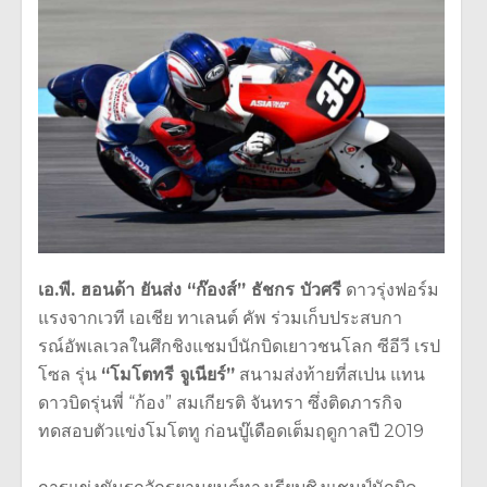
เอ.พี. ฮอนด้า ยันส่ง “ก๊องส์” ธัชกร บัวศรี
ดาวรุ่งฟอร์ม
แรงจากเวที เอเชีย ทาเลนต์ คัพ ร่วมเก็บประสบกา
รณ์อัพเลเวลในศึกชิงแชมป์นักบิดเยาวชนโลก ซีอีวี เรป
โซล รุ่น
“โมโตทรี จูเนียร์”
สนามส่งท้ายที่สเปน แทน
ดาวบิดรุ่นพี่ “ก้อง” สมเกียรติ จันทรา ซึ่งติดภารกิจ
ทดสอบตัวแข่งโมโตทู ก่อนบู๊เดือดเต็มฤดูกาลปี 2019