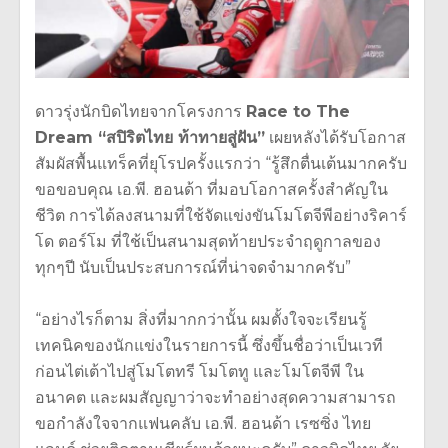
ดาวรุ่งนักบิดไทยจากโครงการ
Race to The
Dream “สปิริตไทย ท้าทายสู่ฝัน”
เผยหลังได้รับโอกาส
สัมผัสพื้นแทร็คที่ยุโรปครั้งแรกว่า “รู้สึกตื่นเต้นมากครับ
ขอขอบคุณ เอ.พี. ฮอนด้า ที่มอบโอกาสครั้งสำคัญใน
ชีวิต การได้ลงสนามที่ใช้จัดแข่งขันโมโตจีพีอย่างริคาร์
โด ตอร์โม ที่ใช้เป็นสนามสุดท้ายประจำฤดูกาลของ
ทุกๆปี นับเป็นประสบการณ์ที่น่าจดจำมากครับ”
“อย่างไรก็ตาม สิ่งที่มากกว่านั้น ผมตั้งใจจะเรียนรู้
เทคนิคของนักแข่งในรายการนี้ ซึ่งขึ้นชื่อว่าเป็นเวที
ก่อนไต่เต้าไปสู่โมโตทรี โมโตทู และโมโตจีพี ใน
อนาคต และผมสัญญาว่าจะทำอย่างสุดความสามารถ
ขอกำลังใจจากแฟนคลับ เอ.พี. ฮอนด้า เรซซิ่ง ไทย