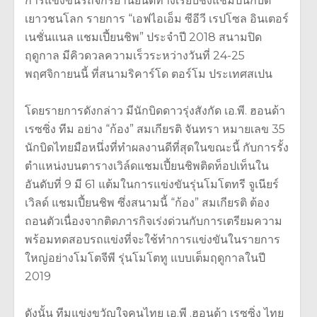
การแข่งขันรถจักรยานยนต์ทางเรียบชิงแชมป์นักบิด
เยาวชนโลก รายการ “เอฟไอเอ็ม ซีอีวี เรปโซล อินเตอร์
เนชั่นแนล แชมเปี้ยนชิพ” ประจำปี 2018 สนามปิด
ฤดูกาล มีคิวดวลความเร็วระหว่างวันที่ 24-25
พฤศจิกายนนี้ ที่สนามริคาร์โด ตอร์โม ประเทศสเปน
โดยรายการดังกล่าว มีนักบิดดาวรุ่งสังกัด เอ.พี. ฮอนด้า
เรซซิ่ง ทีม อย่าง “ก้อง” สมเกียรติ จันทรา หมายเลข 35
นักบิดไทยมือหนึ่งที่ทำผลงานดีที่สุดในขณะนี้ กับการรั้ง
ตำแหน่งบนตารางเวิล์ดแชมเปี้ยนชิพติดท็อปเท็นใน
อันดับที่ 9 มี 61 แต้มในการแข่งขันรุ่นโมโตทรี จูเนียร์
เวิลด์ แชมเปี้ยนชิพ ซึ่งสนามนี้ “ก้อง” สมเกียรติ ต้อง
ถอนตัวเนื่องจากติดภารกิจเร่งด่วนกับการเตรียมความ
พร้อมทดสอบรถแข่งที่จะใช้ทำการแข่งขันในรายการ
ใหญ่อย่างโมโตจีพี รุ่นโมโตทู แบบเต็มฤดูกาลในปี
2019
ดังนั้น ทีมแข่งขวัญใจคนไทย เอ.พี .ฮอนด้า เรซซิ่ง ไทย