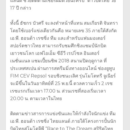
แลนด์ ช่วยติดตามเชียร์ผมด้วยนะครับ” ดาวบิดไทย วัย
17 ปี กล่าว
ทั้งนี้ ธัชกร บัวศรี จะลงทำหน้าที่แทน สมเกียรติ จันทรา
โดยใช้เบอร์แข่งเดียวกันคือ หมายเลข 35 ภายใต้สังกัด
เอ.พี. ฮอนด้า เรซซิ่ง ทีม และสำหรับแฟนมอเตอร์
สปอร์ตชาวไทย สามารถรับชมศึกชิงแชมป์นักบิด
เยาวชนโลก เอฟไอเอ็ม ซีอีวี เรปโซล อินเตอร์
เนชั่นแนล แชมเปี้ยนชิพ 2018 สนามปิดฤดูกาล ที่
ประเทศสเปน ผ่านการสตรีมมิ่งทางออนไลน์ ช่องยูทูบ
FIM CEV Repsol รอบชิงชนะเลิศ รุ่นโมโตทรี จูเนียร์
จะมีขึ้นในวันอาทิตย์ที่ 25 พ.ย.นี้ ดวลความเร็ว 2 เรซ
เรซแรกเริ่มเวลา 17.00 น. ส่วนเรซที่สองเริ่มเวลา
20.00 น. ตามเวลาในไทย
ติดตามข่าวสารการแข่งขันและให้กำลังใจนักแข่ง ทีม
เอ.พี. ฮอนด้า เรซซิ่ง ไทยแลนด์ ภายใต้โครงการปั้นนัก
บิดไทยสู่โมโตจีพี “Race to The Dream สปิริตไทย