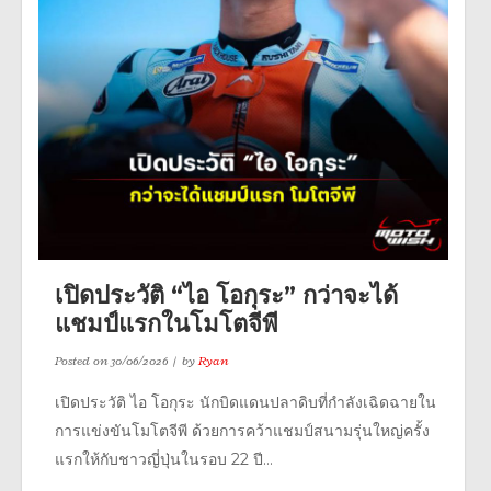
เปิดประวัติ “ไอ โอกุระ” กว่าจะได้
แชมป์แรกในโมโตจีพี
Posted on
30/06/2026
by
Ryan
เปิดประวัติ ไอ โอกุระ นักบิดแดนปลาดิบที่กำลังเฉิดฉายใน
การแข่งขันโมโตจีพี ด้วยการคว้าแชมป์สนามรุ่นใหญ่ครั้ง
แรกให้กับชาวญี่ปุ่นในรอบ 22 ปี...