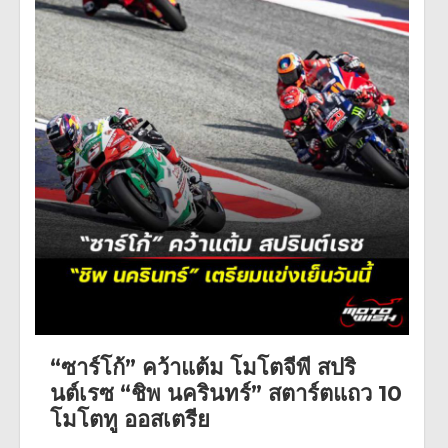
“ซาร์โก้” คว้าแต้ม โมโตจีพี สปริ
นต์เรซ “ชิพ นครินทร์” สตาร์ตแถว 10
โมโตทู ออสเตรีย