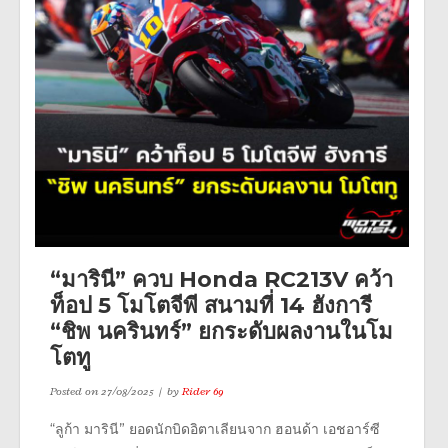
“มารินี” ควบ Honda RC213V คว้า
ท็อป 5 โมโตจีพี สนามที่ 14 ฮังการี
“ชิพ นครินทร์” ยกระดับผลงานในโม
โตทู
Posted on
27/08/2025
by
Rider 69
“ลูก้า มารินี” ยอดนักบิดอิตาเลียนจาก ฮอนด้า เอชอาร์ซี