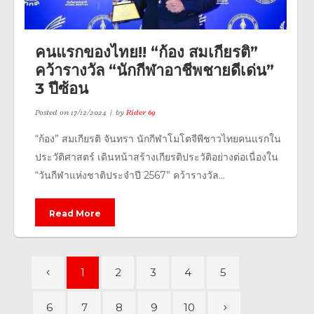
คนแรกของไทย!! “ก้อง สมเกียรติ”
คว้ารางวัล “นักกีฬาอาชีพชายดีเด่น”
3 ปีซ้อน
Posted on
17/12/2024
by
Rider 69
“ก้อง” สมเกียรติ จันทรา นักกีฬาโมโตจีพีชาวไทยคนแรกใน
ประวัติศาสตร์ เดินหน้าสร้างเกียรติประวัติอย่างต่อเนื่องใน
“วันกีฬาแห่งชาติประจำปี 2567” คว้ารางวัล...
Read More
1
2
3
4
5
6
7
8
9
10