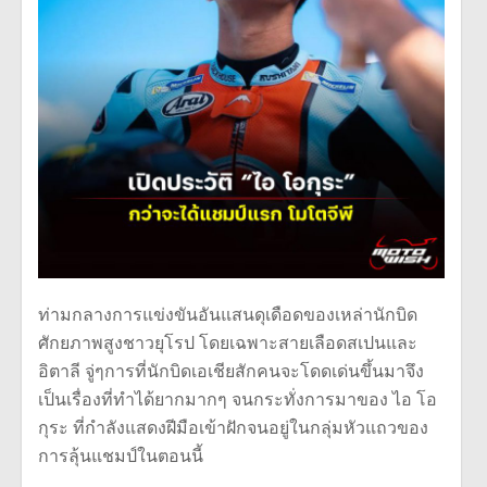
ท่ามกลางการแข่งขันอันแสนดุเดือดของเหล่านักบิด
ศักยภาพสูงชาวยุโรป โดยเฉพาะสายเลือดสเปนและ
อิตาลี จู่ๆการที่นักบิดเอเชียสักคนจะโดดเด่นขึ้นมาจึง
เป็นเรื่องที่ทำได้ยากมากๆ จนกระทั่งการมาของ ไอ โอ
กุระ ที่กำลังแสดงฝีมือเข้าฝักจนอยู่ในกลุ่มหัวแถวของ
การลุ้นแชมป์ในตอนนี้