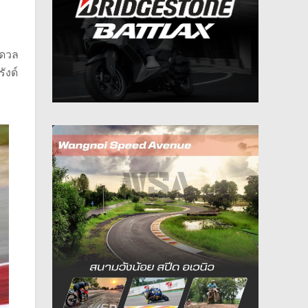
 ดวล
ังด์