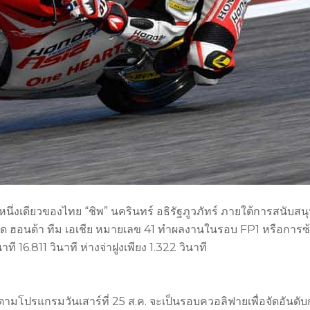
่มหนึ่งเดียวของไทย “ชิพ” นครินทร์ อธิรัฐภูวภัทร์ ภายใต้การสนับสน
ังกัด ฮอนด้า ทีม เอเชีย หมายเลข 41 ทำผลงานในรอบ FP1 หรือการซ
าที 16.811 วินาที ห่างจ่าฝูงเพียง 1.322 วินาที
ตามโปรแกรมวันเสาร์ที่ 25 ส.ค. จะเป็นรอบควอลิฟายเพื่อจัดอันดับ