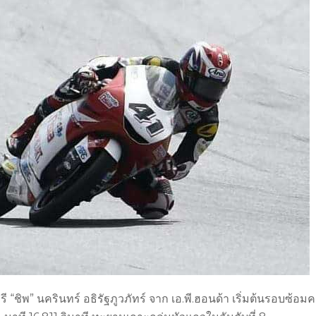
“ชิพ” นครินทร์ อธิรัฐภูวภัทร์ จาก เอ.พี.ฮอนด้า เริ่มต้นรอบซ้อมคร