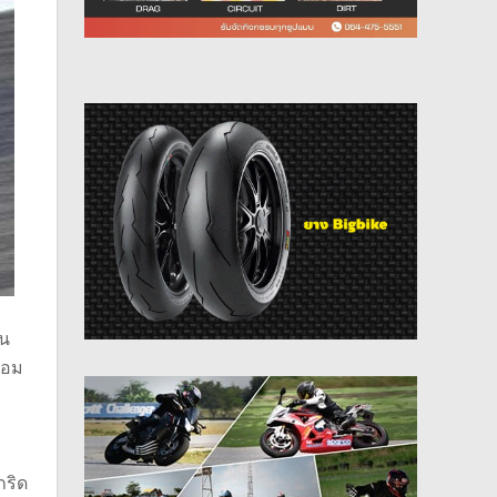
ุน
้อม
กริด