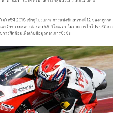
 นาที 16.811 วินาที ทะยานเกาะกลุ่มหัวแถวในอันดับที่ 8
ก โมโตจีพี 2018 เข้าสู่โปรแกรมการแข่งขันสนามที่ 12 ของฤดูกาล
าณาจักร ระยะทางต่อรอบ 5.9 กิโลเมตร ในรายการโกโปร บริติช กร
รอบการฝึกซ้อมเพื่อเก็บข้อมูลก่อนการชิงชัย