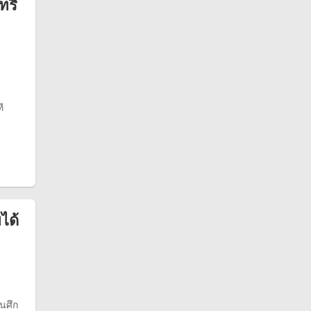
ทรี
ี
ได้
ในศึก