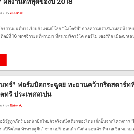
ผลงานดีที่สุดของปี 2018
18
by
Rider 69
ักรยานยนต์ทางเรียบชิงแชมป์โลก “โมโตจีพี” ดวลความเร็วสนามสุดท้ายขอ
าทิตย์ที่ 18 พฤศจิกายนที่ผ่านมา ที่สนามริคาร์โด ตอร์โม เซอร์กิต เมืองบาเล
e
นทร์” ฟอร์มบิดกระฉูด!! ทะยานคว้ากริดสตาร์ทที
ตทรี ประเทศสเปน
18
by
Rider 69
 อธิรัฐภูวภัทร์ ยอดนักบิดไทยตัวจริงหนึ่งเดียวของไทย เด็กปั้นจากโครงการ
ปิริตไทย ท้าทายสู่ฝัน” จาก เอ.พี. ฮอนด้า สังกัด ฮอนด้า ทีม เอเชีย หมาย