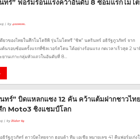
ินทร์” ฟอร์มร้อนแรงคว้าอันดับ 8 ซ้อมแรกโมโต
18
by
400mm.
เดียวของไทยในศึกโมโตจีพี รุ่นโมโตทรี “ชิพ” นครินทร์ อธิรัฐภูวภัทร์ จาก
ริ่มต้นรอบซ้อมครั้งแรกที่ซิลเวอร์สโตน ได้อย่างร้อนแรง กดเวลาเร็วสุด 2 นาท
ทะยานเกาะกลุ่มหัวแถวในอันดับที่ 8...
e
ินทร์” บิดแหลกแซง 12 คัน คว้าแต้มฝากชาวไทย
ศึก Moto3 ชิงแชมป์โลก
18
by
Rider 69
 อธิรัฐภูวภัทร์ ดาวบิดไทยจาก ฮอนด้า ทีม เอเชีย หมายเลข 41 คืนฟอร์มเก่ง