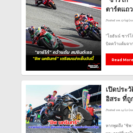
ตาร์ตแถว
Posted on
17/08/20
“โยฮันน์ ซาร์โ
บิดคว้าแต้มจาก
Read Mor
เปิดประวั
อิสระ ที่ถ
Posted on
14/12/20
หากพูดถึง “ชิพ