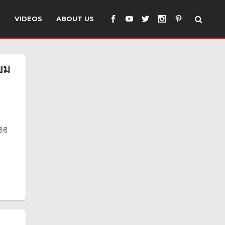
S
VIDEOS
ABOUT US
ยม
ีซี