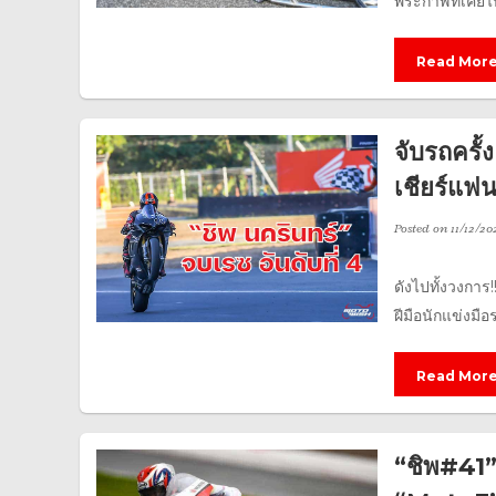
พระกาฬที่เคยไ
Read Mor
จับรถครั้
เชียร์แฟ
Posted on
11/12/20
ดังไปทั้งวงการ!
ฝีมือนักแข่งมือ
Read Mor
“ชิพ#41” 