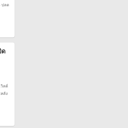
4 ปลด
ิด
วิลด์
นหลัง