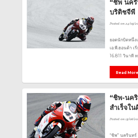
“ชิพ นคร
บริติชจีพี
Posted on
24/08/20
ยอดนักบิดหนึ่ง
เอ.พี.ฮอนด้า เ
16.811 วินาที 
Read Mor
“ชิพ-นคร
สำเร็จใน
Posted on
18/06/20
“ชิพ” นครินทร์