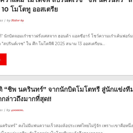
 10 โมโตทู ออสเตรีย
25
by
Rider 69
ก้“ นักบิดจอมเก๋าชาวฝรั่งเศสจาก ฮอนด้า แอลซีอาร์ โชว์ความเก๋าเค้นฟอร์มเ
 "สปรินต์เรซ" ใน ศึก โมโตจีพี 2025 สนาม 13 ออสเตรียน...
e
ติ “ชิพ นครินทร์” จากนักบิดโมโตทรี สู่นักแข่งที
ูกกล่าวถึงมากที่สุด!!
21
by
400mm.
 นครินทร์” คงไม่มีแฟนความเร็วสองล้อประเทศไทยไม่รู้จัก เพราะเขาคือหนึ่