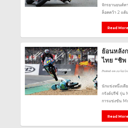
จักรยานยนต์ทาง
ล็อคคว้า 2 แต้
Read Mor
ย้อนหลัง
ไทย “ชิพ
Posted on
22/05/20
นักแข่งหนึ่งเด
กรังด์ปรีซ์ รุ่
การแข่งขัน Mo
Read Mor