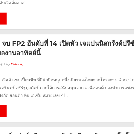
บเวิลด์คลาส...
e
จบ FP2 อันดับที่ 14 เปิดหัว เจแปนนิสกรังด์ปรีซ
ลงานอาทิตย์นี้
18
by
Rider 69
 เวิลด์ แชมเปี้ยนชิพ ที่มีนักบิดหนุ่มหนึ่งเดียวของไทยจากโครงการ Race t
ครินทร์ อธิรัฐภูวภัทร์ ภายใต้การสนับสนุนจาก เอ.พี.ฮอนด้า ลงทำการแข่ง
สังกัด ฮอนด้า ทีม เอเชีย หมายเลข 41...
e