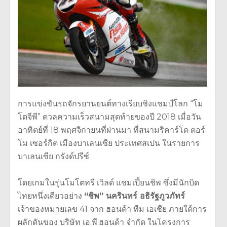
การแข่งขันรถจักรยานยนต์ทางเรียบชิงแชมป์โลก “โม
โตจีพี” ดวลความเร็วสนามสุดท้ายของปี 2018 เมื่อวัน
อาทิตย์ที่ 18 พฤศจิกายนที่ผ่านมา ที่สนามริคาร์โด ตอร์
โม เซอร์กิต เมืองบาเลนเซีย ประเทศสเปน ในรายการ
บาเลนเซีย กรังด์ปรีซ์
โดยเกมในรุ่นโมโตทรี เวิลด์ แชมเปี้ยนชิพ ซึ่งมีนักบิด
ไทยหนึ่งเดียวอย่าง
“ชิพ” นครินทร์ อธิรัฐภูวภัทร์
เจ้าของหมายเลข 41 จาก ฮอนด้า ทีม เอเชีย ภายใต้การ
ผลักดันของ บริษัท เอ.พี.ฮอนด้า จำกัด ในโครงการ