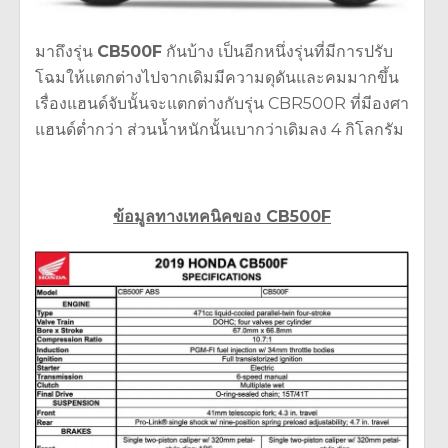
มาถึงรุ่น
CB500F
กันบ้าง เป็นอีกหนึ่งรุ่นที่มีการปรับ
โฉมให้แตกต่างไปจากเดิมมีความดุดันและคมมากขึ้น
เรื่องแฮนด์จับนั้นจะแตกต่างกับรุ่น CBR500R ที่มีองศา
แฮนด์ต่ำกว่า ส่วนน้ำหนักนั้นเบากว่าเดิมลง 4 กิโลกรัม
ข้อมูลทางเทคนิคของ CB500F