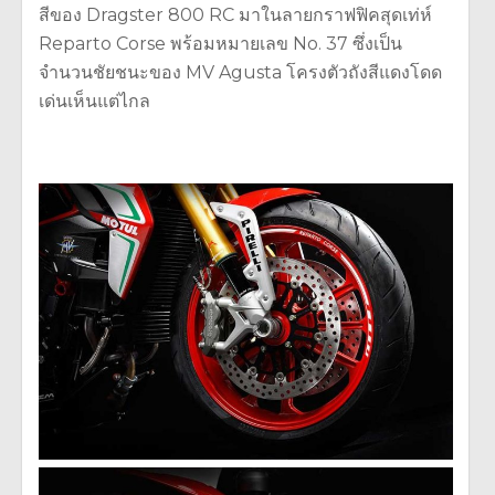
สีของ Dragster 800 RC มาในลายกราฟฟิคสุดเท่ห์
Reparto Corse พร้อมหมายเลข No. 37 ซึ่งเป็น
จำนวนชัยชนะของ MV Agusta โครงตัวถังสีแดงโดด
เด่นเห็นแต่ไกล