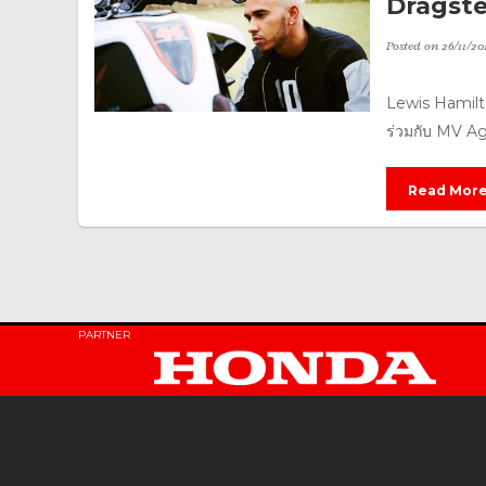
Dragste
Posted on
26/11/20
Lewis Hamilto
ร่วมกับ MV Ag
Read Mor
PARTNER