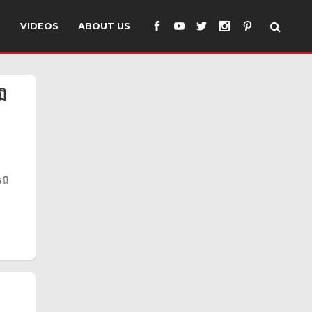
S
VIDEOS
ABOUT US
ิ
นี