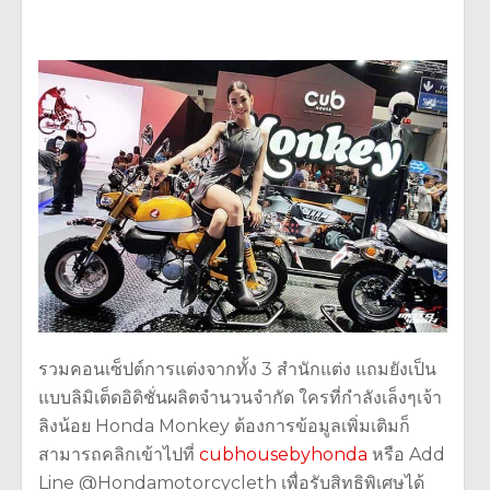
รวมคอนเซ็ปต์การแต่งจากทั้ง 3 สำนักแต่ง แถมยังเป็น
แบบลิมิเต็ดอิดิชั่นผลิตจำนวนจำกัด ใครที่กำลังเล็งๆเจ้า
ลิงน้อย Honda Monkey ต้องการข้อมูลเพิ่มเติมก็
สามารถคลิกเข้าไปที่
cubhousebyhonda
หรือ Add
Line @Hondamotorcycleth เพื่อรับสิทธิพิเศษได้