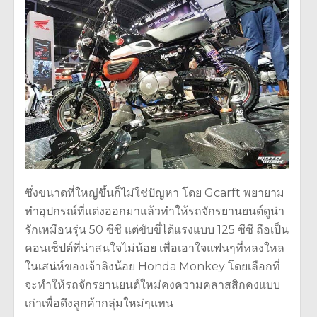
ซึ่งขนาดที่ใหญ่ขึ้นก็ไม่ใช่ปัญหา โดย Gcarft พยายาม
ทำอุปกรณ์ที่แต่งออกมาแล้วทำให้รถจักรยานยนต์ดูน่า
รักเหมือนรุ่น 50 ซีซี แต่ขับขี่ได้แรงแบบ 125 ซีซี ถือเป็น
คอนเซ็ปต์ที่น่าสนใจไม่น้อย เพื่อเอาใจแฟนๆที่หลงใหล
ในเสน่ห์ของเจ้าลิงน้อย Honda Monkey โดยเลือกที่
จะทำให้รถจักรยานยนต์ใหม่คงความคลาสสิกคงแบบ
เก่าเพื่อดึงลูกค้ากลุ่มใหม่ๆแทน