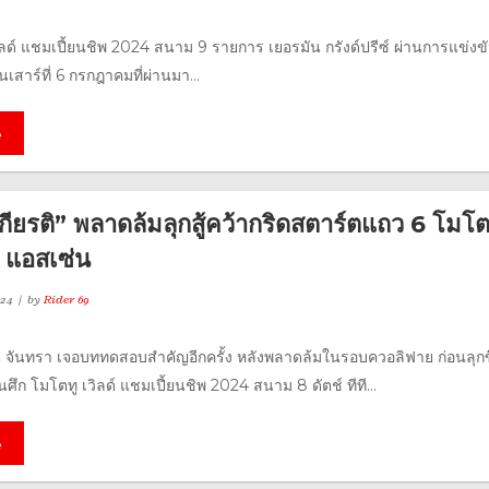
วิลด์ แชมเปี้ยนชิพ 2024 สนาม 9 รายการ เยอรมัน กรังด์ปรีซ์ ผ่านการแข่ง
นเสาร์ที่ 6 กรกฎาคมที่ผ่านมา...
e
กียรติ” พลาดล้มลุกสู้คว้ากริดสตาร์ตแถว 6 โมโต
8 แอสเซ่น
024
by
Rider 69
รติ จันทรา เจอบททดสอบสำคัญอีกครั้ง หลังพลาดล้มในรอบควอลิฟาย ก่อนลุกข
ในศึก โมโตทู เวิลด์ แชมเปี้ยนชิพ 2024 สนาม 8 ดัตช์ ทีที...
e