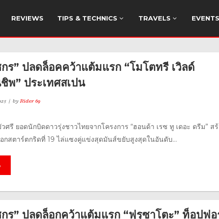
REVIEWS
TIPS & TECHNICS
TRAVELS
EVENT
ัชกร” ปลดล็อคคว้าแต้มแรก “โมโตทรี เวิลด์
นชิพ” ประเทศสเปน
025
by
Rider 69
 บัวศรี ยอดนักบิดดาวรุ่งชาวไทยจากโครงการ “ฮอนด้า เรซ ทู เดอะ ดรีม” สร
กสตาร์ตกริดที่ 19 ไล่แซงคู่แข่งสุดมันส์ขยับสูงสุดในอันดับ...
e
ธัชกร” ปลดล็อกคว้าแต้มแรก “ฟุรุซาโตะ” ท็อปฟอ