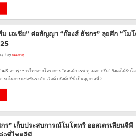
e
ีม เอเชีย” ต่อสัญญา “ก๊องส์ ธัชกร” ลุยศึก “โม
025
24
by
Rider 69
 บัวศรี ดาวรุ่งชาวไทยจากโครงการ "ฮอนด้า เรซ ทู เดอะ ดรีม" ยังคงได้รับโ
รถในการแข่งขันระดับ เวิลด์ กรังด์ปรีซ์ เป็นฤดูกาลที่ 2...
e
ัชกร” เก็บประสบการณ์โมโตทรี ออสเตรเลียนจีพี
่อที่ไทยจีพี