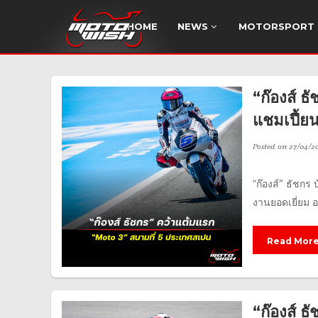
HOME
NEWS
MOTORSPORT
“ก๊องส์ ธ
แชมเปี้ย
Posted on
27/04/2
“ก๊องส์” ธัชกร
งานยอดเยี่ยม ออ
Read Mor
“ก๊องส์ 