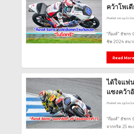
คว้าโพเด
Posted on
04/11/20
“ก๊องส์” ธัชกร
ชิพ 2024 สนามร
Read Mor
ได้ใจแฟนช
แซงคว้าอ
Posted on
28/10/2
“ก๊องส์” ธัชกร
จากกริด 25 ทะย