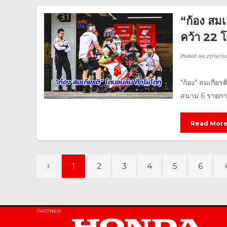
“ก้อง สมเ
คว้า 22 
Posted on
27/05/2
"ก้อง" สมเกียรต
สนาม 6 รายการ
Read Mor
1
2
3
4
5
6
PARTNER