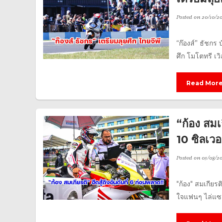
Posted on
20/10/2
“ก๊องส์” ธัชกร
ศึก โมโตทรี เว
Read Mor
“ก้อง สมเ
10 ซิลเว
Posted on
05/08/2
"ก้อง" สมเกียร
ใจแฟนๆ ไล่แซงคู