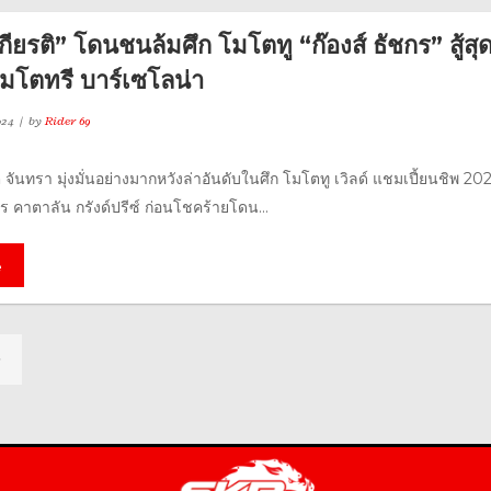
กียรติ” โดนชนล้มศึก โมโตทู “ก๊องส์ ธัชกร” สู้สุ
โมโตทรี บาร์เซโลน่า
024
by
Rider 69
ิ จันทรา มุ่งมั่นอย่างมากหวังล่าอันดับในศึก โมโตทู เวิลด์ แชมเปี้ยนชิพ 20
 คาตาลัน กรังด์ปรีซ์ ก่อนโชคร้ายโดน...
e