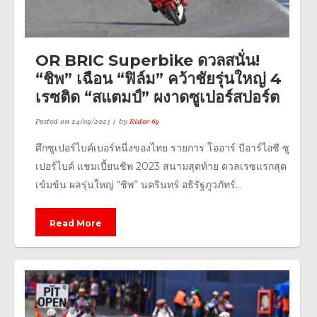
OR BRIC Superbike ดวลสนั่น!
“ชิพ” เฉือน “ฟิล์ม” คว้าชัยรุ่นใหญ่ 4
เรซติด “สแตมป์” ผงาดซูเปอร์สปอร์ต
Posted on
24/09/2023
by
Rider 69
ศึกซูเปอร์ไบค์เบอร์หนึ่งของไทย รายการ โออาร์ บีอาร์ไอซี ซู
เปอร์ไบค์ แชมเปี้ยนชิพ 2023 สนามสุดท้าย ดวลเรซแรกสุด
เข้มข้น ผลรุ่นใหญ่ “ชิพ” นครินทร์ อธิรัฐภูวภัทร์...
Read More