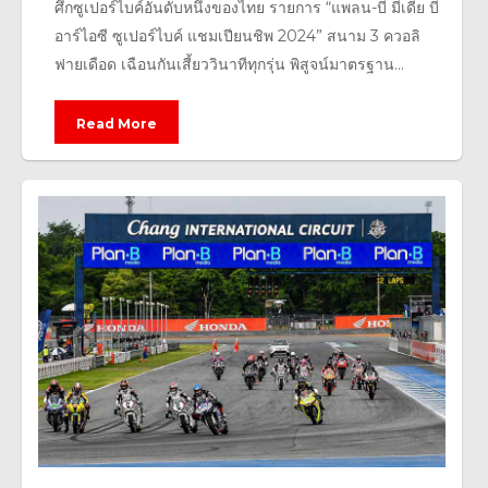
ศึกซูเปอร์ไบค์อันดับหนึ่งของไทย รายการ “แพลน-บี มีเดีย บี
อาร์ไอซี ซูเปอร์ไบค์ แชมเปียนชิพ 2024” สนาม 3 ควอลิ
ฟายเดือด เฉือนกันเสี้ยววินาทีทุกรุ่น พิสูจน์มาตรฐาน...
Read More