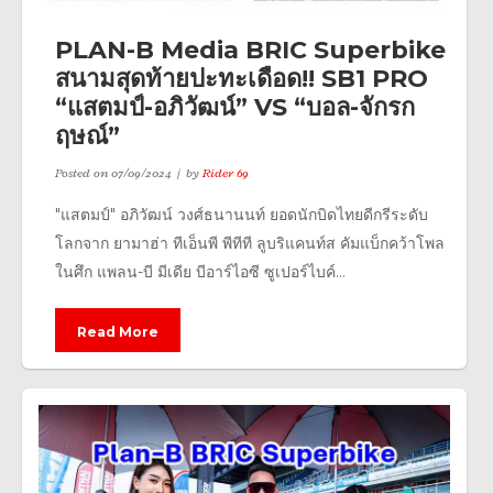
PLAN-B Media BRIC Superbike
สนามสุดท้ายปะทะเดือด!! SB1 PRO
“แสตมป์-อภิวัฒน์” VS “บอล-จักรก
ฤษณ์”
Posted on
07/09/2024
by
Rider 69
"แสตมป์" อภิวัฒน์ วงศ์ธนานนท์ ยอดนักบิดไทยดีกรีระดับ
โลกจาก ยามาฮ่า ทีเอ็นพี พีทีที ลูบริแคนท์ส คัมแบ็กคว้าโพล
ในศึก แพลน-บี มีเดีย บีอาร์ไอซี ซูเปอร์ไบค์...
Read More