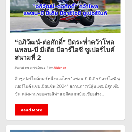
“อภิวัฒน์-ต่อศักดิ์” บิดระห่ำคว้าโพล
แพลน-บี มีเดีย บีอาร์ไอซี ซูเปอร์ไบค์
สนามที่ 2
Posted on
01/06/2024
by
Rider 69
ศึกซูเปอร์ไบค์เบอร์หนึ่งของไทย "แพลน-บี มีเดีย บีอาร์ไอซี ซู
เปอร์ไบค์ แชมเปียนชิพ 2024" สถานการณ์ลุ้นแชมป์สุดเข้ม
ข้น หลังผ่านรอบควอลิฟาย อดีตแชมป์เอเชียอย่าง...
Read More