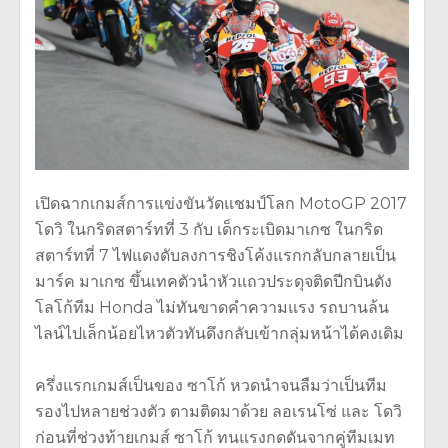
เปิดฉากเกมส์การแข่งขันวัดแชมป์โลก MotoGP 2017
โดวิ ในกริดสตาร์ทที่ 3 กับ เด็กระเบิดมาเกซ ในกริด
สตาร์ทที่ 7 ไฟแดงดับลงการชิงโค้งแรกกลับกลายเป็น
มาร์ค มาเกซ ขึ้นเทคตัวนำหัวแถวประดุจติดปีกบินดัง
โลโก้ทีม Honda ไม่ทันขาดคำความแรง รถบานล้น
ไลน์ไปเล็กน้อยไหวตัวทันดึงกลับเข้ากลุ่มหน้าได้คงเดิม
ครึ่งแรกเกมส์เป็นของ ซาโก้ หวดนำจนลืมว่าเป็นทีม
รองไปหลายช่วงตัว ตามติดมาด้วย ลอเรนโซ่ และ โดวิ
ก่อนที่ช่วงท้ายเกมส์ ซาโก้ ทนแรงกดดันจากคู่ทีมเมท