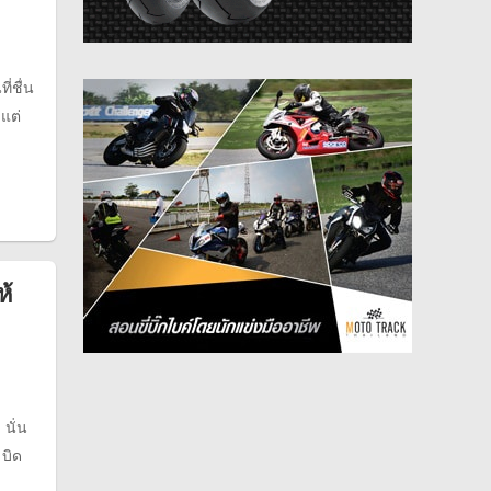
่ชื่น
แต่
ห้
นั่น
 บิด