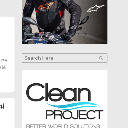
ขนาด
ด้...
ม่