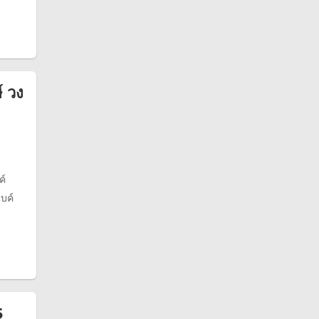
 วง
ค์
ไบค์
5