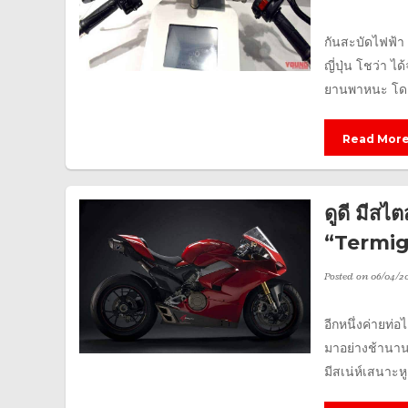
กันสะบัดไฟฟ้า 
ญี่ปุ่น โชว่า 
ยานพาหนะ โดยจั
Read Mor
ดูดี มีส
“Termign
Posted on
06/04/20
อีกหนึ่งค่ายท่
มาอย่างช้านาน 
มีสเน่ห์เสนาะหูเ