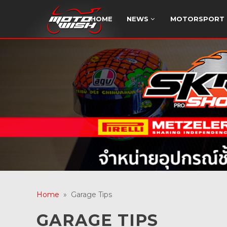
HOME
NEWS
MOTORSPORT
G
ซ่อม เ
Home
» Garage Tips
GARAGE TIPS