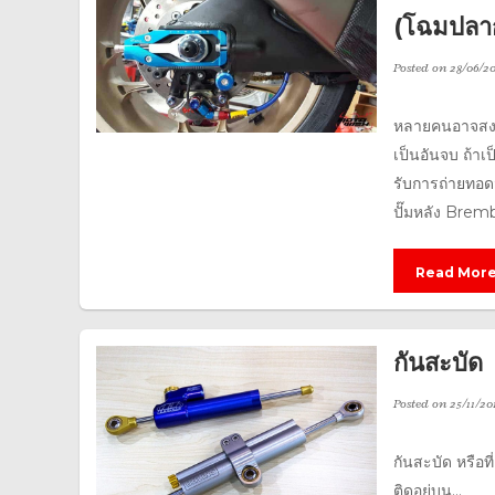
(โฉมปลา
Posted on
28/06/20
หลายคนอาจสงสัย
เป็นอันจบ ถ้าเ
รับการถ่ายทอดม
ปั๊มหลัง Brembo
Read Mor
กันสะบัด
Posted on
25/11/20
กันสะบัด หรือที
ติดอยู่บน...