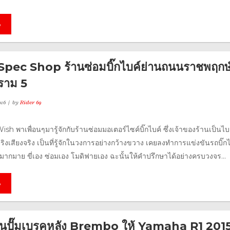
e
pec Shop ร้านซ่อมบิ๊กไบค์ย่านถนนราชพฤกษ์
ราม 5
16
by
Rider 69
h พาเพื่อนๆมารู้จักกับร้านซ่อมมอเตอร์ไซค์บิ๊กไบค์ ซึ่งเจ้าของร้านเป็นไบ
วจริงเสียงจริง เป็นที่รู้จักในวงการอย่างกว้างขวาง เคยลงทำการแข่งขันรถบิ๊ก
ากมาย ขี่เอง ซ่อมเอง โมดิฟายเอง ฉะนั้นให้คำปรึกษาได้อย่างครบวงจร...
e
ลี่ยนปั๊มเบรคหลัง Brembo ให้ Yamaha R1 201