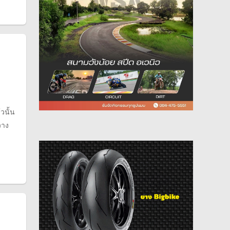
วนั้น
วาง