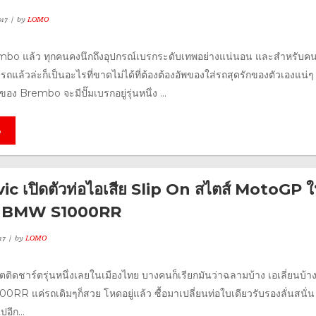
17
by
LOMO
mbo แล้ว ทุกคนคงนึกถึงอุปกรณ์เบรกระดับเทพอย่างแน่นอน และสำหรับคนที
แล้วล่ะก็เป็นอะไรที่ขาดไม่ได้ที่ต้องต้องอัพของใส่รถสุดรักของตัวเองแน่ๆ 
อง Brembo จะมีปั๊มเบรกอยู่รุ่นหนึ่ง ...
e
c เปิดตัวท่อไอเสีย Slip On สไตส์ MotoGP ใ
าม BMW S1000RR
17
by
LOMO
ตติดชาร์ตรุ่นหนึ่งเลยในเมืองไทย บางคนก็เรียกมันว่าฉลามบ้าง เอเลี่ยนบ้าง 
R แค่รถเดิมๆก็สวย โหดอยู่แล้ว ซื้อมาเปลี่ยนท่อใบเดียวรับรองลั่นสนั่น
ปอีก...