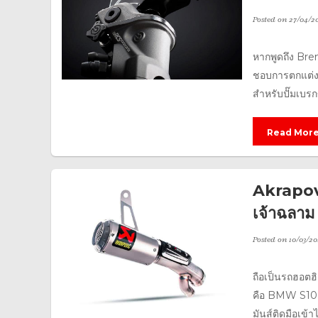
Posted on
27/04/20
หากพูดถึง Bre
ชอบการตกแต่งรถ
สำหรับปั๊มเบรกข
Read Mor
Akrapovi
เจ้าฉล
Posted on
10/03/20
ถือเป็นรถฮอตฮิ
คือ BMW S1000R
มันส์ติดมือเข้าไ