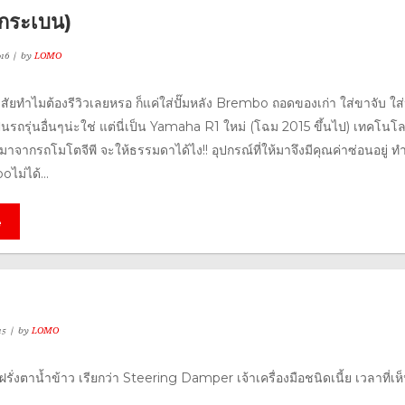
กระเบน)
16
by
LOMO
ทำไมต้องรีวิวเลยหรอ ก็แค่ใส่ปั๊มหลัง Brembo ถอดของเก่า ใส่ขาจับ ใส่ป
ป็นรถรุ่นอื่นๆน่ะใช่ แต่นี่เป็น Yamaha R1 ใหม่ (โฉม 2015 ขึ้นไป) เทคโนโล
าจากรถโมโตจีพี จะให้ธรรมดาได้ไง!! อุปกรณ์ที่ให้มาจึงมีคุณค่าซ่อนอยู่ ทำ
ไม่ได้...
e
15
by
LOMO
่ฝรั่งตาน้ำข้าว เรียกว่า Steering Damper เจ้าเครื่องมือชนิดเนี้ย เวลาที่เห