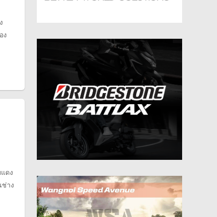
ง
ของ
ายแดง
นช่าง