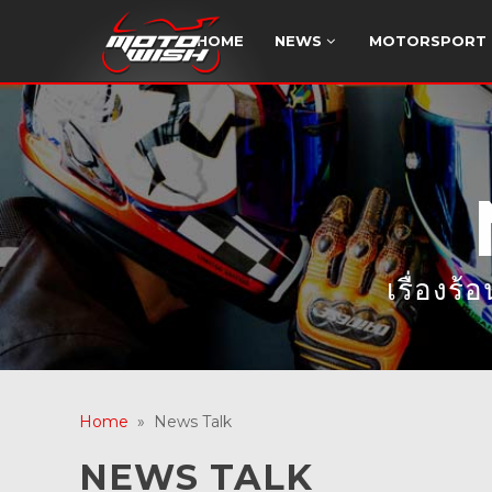
HOME
NEWS
MOTORSPORT
เรื่องร
Home
» News Talk
NEWS TALK