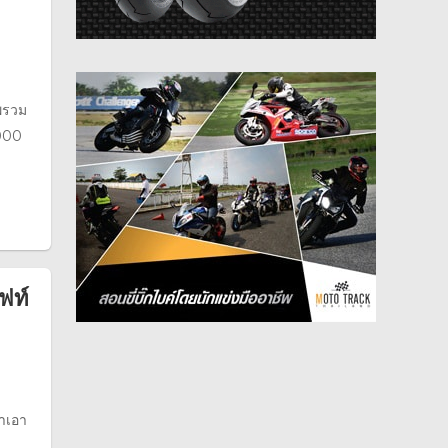
าพรวม
,000
อฟท์
นำเอา