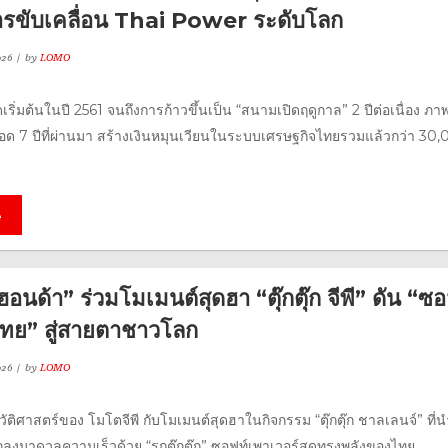
่การขับเคลื่อน Thai Power ระดับโลก
026
by
LOMO
ริ่มต้นในปี 2561 จนถึงการก้าวขึ้นเป็น “สนามเปิดฤดูกาล” 2 ปีต่อเนื่อง ภ
ด 7 ปีที่ผ่านมา สร้างเงินหมุนเวียนในระบบเศรษฐกิจไทยรวมแล้วกว่า 30
e
ฮอนด้า” ร่วมโมเมนต์สุดฮา “ตุ๊กตุ๊ก จีพี” ดัน “ซ
ไทย” สู่สายตาชาวโลก
026
by
LOMO
ัติศาสตร์ของ โมโตจีพี กับโมเมนต์สุดฮาในกิจกรรม “ตุ๊กตุ๊ก ชาลเลนจ์” ที่
ลงมาดวลความเร็วด้วย “รถตุ๊กตุ๊ก” ซอฟท์เพาเวอร์สุดทรงพลังของไทย...