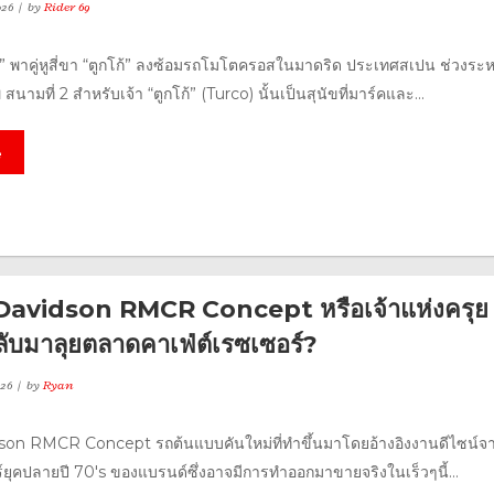
026
by
Rider 69
ซ” พาคู่หูสี่ขา “ตูกโก้” ลงซ้อมรถโมโตครอสในมาดริด ประเทศสเปน ช่วงระห
สนามที่ 2 สำหรับเจ้า “ตูกโก้” (Turco) นั้นเป็นสุนัขที่มาร์คและ...
e
Davidson RMCR Concept หรือเจ้าแห่งครุย
ลับมาลุยตลาดคาเฟ่ต์เรซเซอร์?
26
by
Ryan
son RMCR Concept รถต้นแบบคันใหม่ที่ทำขึ้นมาโดยอ้างอิงงานดีไซน์จ
์ยุคปลายปี 70's ของแบรนด์ซึ่งอาจมีการทำออกมาขายจริงในเร็วๆนี้...