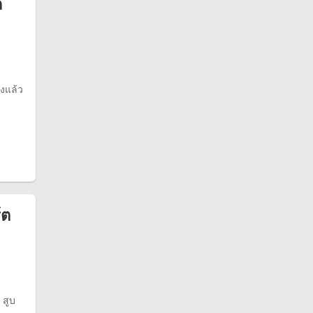
ถ
งแล้ว
์ต
 สูบ