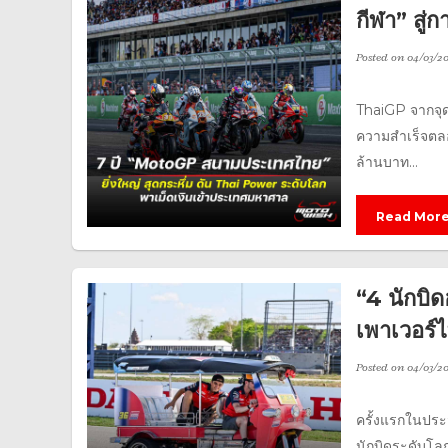
กีฬา” สู
Posted on
04/03/2
ThaiGP จากจุดเ
ความสำเร็จตลอ
ล้านบาท...
Read Mor
“4 นักบิด
เพาเวอร์
Posted on
04/03/2
ครั้งแรกในประว
นักบิดระดับโลก