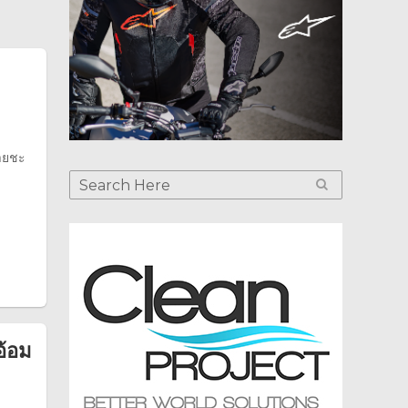
มายชะ
อ้อม