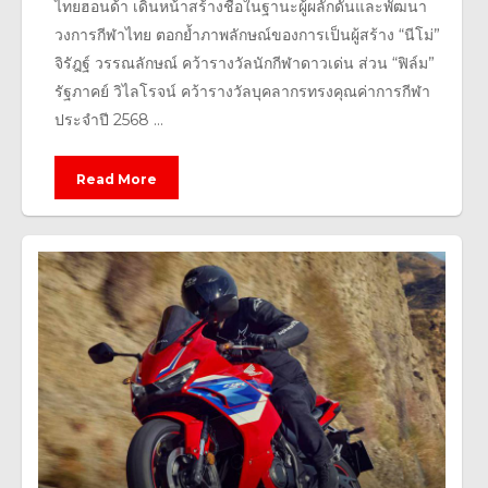
ไทยฮอนด้า เดินหน้าสร้างชื่อในฐานะผู้ผลักดันและพัฒนา
วงการกีฬาไทย ตอกย้ำภาพลักษณ์ของการเป็นผู้สร้าง “นีโม่”
จิรัฎฐ์ วรรณลักษณ์ คว้ารางวัลนักกีฬาดาวเด่น ส่วน “ฟิล์ม”
รัฐภาคย์ วิไลโรจน์ คว้ารางวัลบุคลากรทรงคุณค่าการกีฬา
ประจำปี 2568 ...
Read More