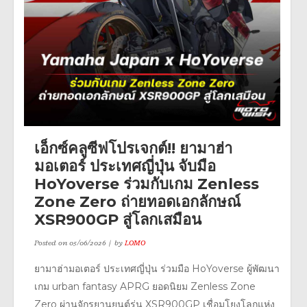
เอ็กซ์คลูซีฟโปรเจกต์!! ยามาฮ่า
มอเตอร์ ประเทศญี่ปุ่น จับมือ
HoYoverse ร่วมกับเกม Zenless
Zone Zero ถ่ายทอดเอกลักษณ์
XSR900GP สู่โลกเสมือน
Posted on
05/06/2026
by
LOMO
ยามาฮ่ามอเตอร์ ประเทศญี่ปุ่น ร่วมมือ HoYoverse ผู้พัฒนา
เกม urban fantasy APRG ยอดนิยม Zenless Zone
Zero ผ่านจักรยานยนต์รุ่น XSR900GP เชื่อมโยงโลกแห่ง