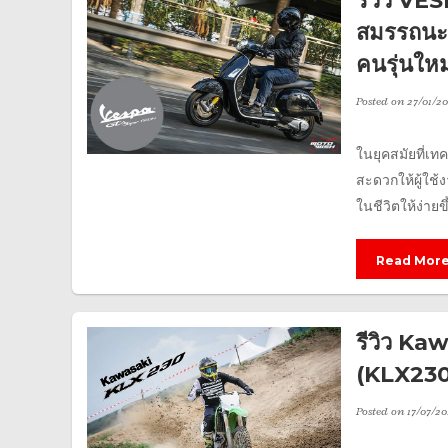
รีวิว V
สมรรถนะ 
คนรุ่นใหม
Posted on
27/01/2
ในยุคสมัยที่
สะดวกให้ผู้ใช้
ในชีวิตให้ง่ายข
Read Mor
รีวิว Ka
(KLX230
Posted on
17/07/20