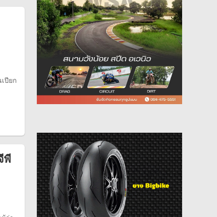
นเปียก
พี