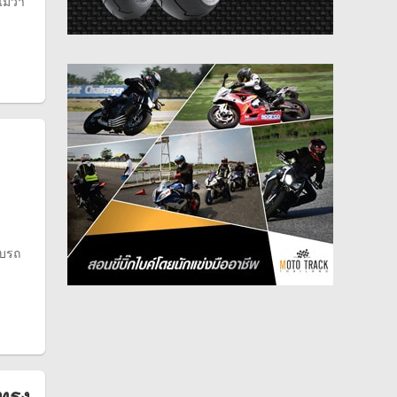
ม้ว่า
ับรถ