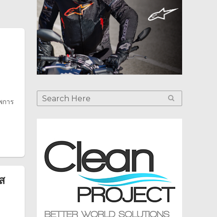
าพการ
ส