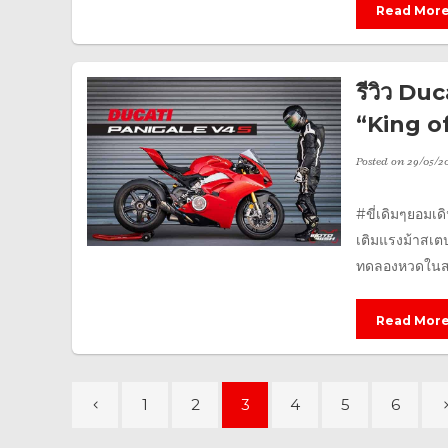
Read Mor
รีวิว Du
“King of 
Posted on
29/05/2
#ขี่เดิมๆยอมเด
เติมแรงม้าสเตปแ
ทดลองหวดในสนา
Read Mor
1
2
3
4
5
6