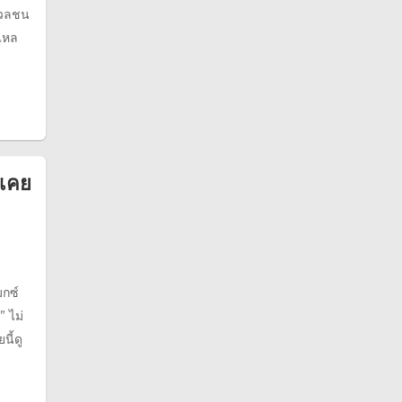
อมวลชน
ไหล
่เคย
มกซ์
” ไม่
นี้ดู