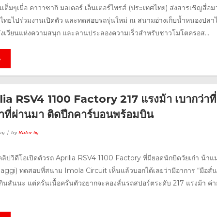
เต็มๆเมื่อ คาวาซากิ มอเตอร์ เอ็นเตอร์ไพรส์ (ประเทศไทย) ส่งสารเชิญสื่
งไทยไปร่วมงานเปิดตัว และทดสอบรถรุ่นใหม่ ณ สนามอ่างเก็บน้ำหนองปลา
 สังเวียนแห่งความสนุก และลานประลองความเร็วสำหรับชาวโมโตครอส...
e
rilia RSV4 1100 Factory 217 แรงม้า เบากว่าที
าที่ผ่านมา ติดปีกคาร์บอนพร้อมบิน
19
by
Rider 69
คลิปวิดีโอเปิดตัวรถ Aprilia RSV4 1100 Factory ที่มียอดนักบิดวัยเก๋า น้าแ
Biaggi) ทดสอบที่สนาม Imola Circuit เห็นแล้วบอกได้เลยว่ามีอาการ “มือสั่น
กินสันนะ แต่ครั่นเนื้อครั่นตัวอยากจะลองลั่นรถสปอร์ตระดับ 217 แรงม้า ค่าย