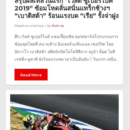
สรุปผลเทสวันแรก “เวิลด์ ซูเปอร์ไบค์
2019” ซ้อมโหดลั่นสนั่นแทร็กช้างฯ
“เบาติสต้า” ร้อนแรงบด “เรีย” รั้งจ่าฝูง
Posted on
15/03/2019
by
Rider 69
ศึก เวิลด์ ซูเปอร์ไบค์ แชมเปี้ยนชิพ ออกสตาร์ทโปรแกรมการ
ซ้อมสุดโหดที่ สนามช้าง อินเตอร์เนชั่นแนล เซอร์กิต โดย
อัลวาโร เบาติสต้า อดีตนักบิดโมโตจีพีจาก อรูบ้า ด็อต ไอที
เรซซิ่ง-ดูคาติ ยังร้อนแรงกดเวลาเป็นอันดับ 1 วันแรก เหนือ...
Read More