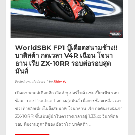
WorldSBK FP1 บู๊เดือดสนามช้าง!!
บาติสต้า กดเวลา V4R เฉือน โจนา
ธาน เรีย ZX-10RR รอบต่อรอบสุด
มันส์
Posted on
15/03/2019
by
Rider 69
เปิดฉากเกมส์เดือดศึก เวิลด์ ซูเปอร์ไบค์ แชมเปี้ยนชิพ รอบ
ซ้อม Free Practice 1 อย่างสุดมันส์ เมื่อการซ้อมเหลือเวลา
ช่วงท้ายอีกเพียงไม่ถึงสิบนาที โจนาธาน เรีย กดคันเร่งนินจา
ZX-10RR ขึ้นเป็นผู้นำในตารางเวลาอยู่ 1.33.xx วินาทีต่อ
รอบ ทีมงานดูคาติของ อัลวาโร บาติสต้า ...