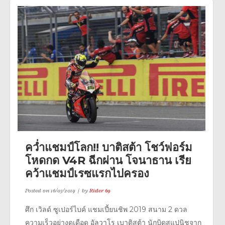
คว่ำแชมป์โลก!! บาติสต้า โชว์ฟอร์ม
โหดกด V4R ฉีกผ่าน โจนาธาน เรีย
คว้าแชมป์เรซแรกไปครอง
Posted on
16/03/2019
by
Rider 69
ศึก เวิลด์ ซูเปอร์ไบค์ แชมเปี้ยนชิพ 2019 สนาม 2 ดวล
ความเร็วอย่างดุเดือด อัลวาโร เบาติสต้า นักบิดสแปนิชจาก